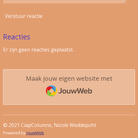
Verstuur reactie
Reacties
Er zijn geen reacties geplaatst.
Maak jouw eigen website met
JouwWeb
© 2021 CiapColumns, Nicole Weddepohl
Powered by
JouwWeb