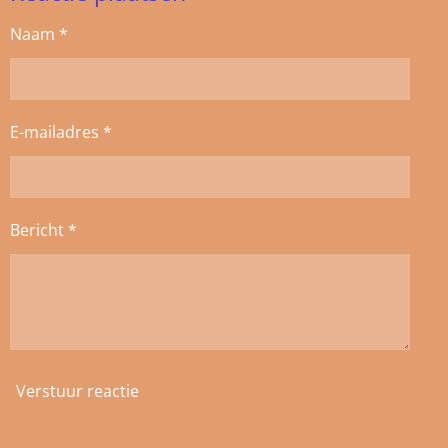
n
e
n
Naam *
E-mailadres *
Bericht *
Verstuur reactie