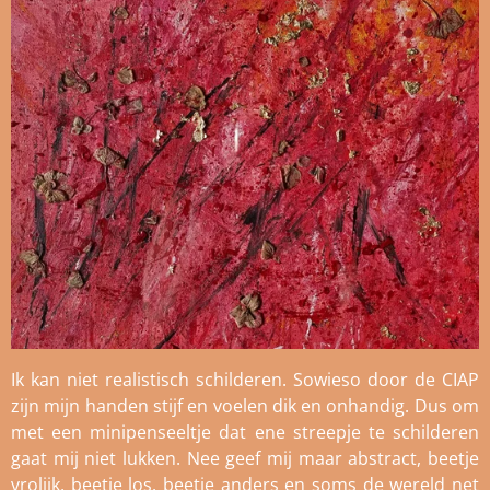
Ik kan niet realistisch schilderen. Sowieso door de CIAP
zijn mijn handen stijf en voelen dik en onhandig. Dus om
met een minipenseeltje dat ene streepje te schilderen
gaat mij niet lukken. Nee geef mij maar abstract, beetje
vrolijk, beetje los, beetje anders en soms de wereld net