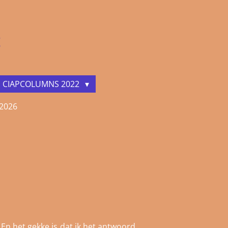
t
CIAPCOLUMNS 2022
 2026
 En het gekke is dat ik het antwoord