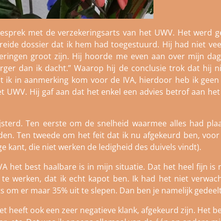
gesprek met de verzekeringsarts van het UWV. Het werd ge
reide dossier dat ik hem had toegestuurd. Hij had niet vee
eringen groot zijn. Hij hoorde me even aan over mijn dag
erger dan ik dacht.” Waarop hij de conclusie trok dat hij
t ik in aanmerking kom voor de IVA, hierdoor heb ik geen 
 UWV. Hij gaf aan dat het enkel een advies betrof aan h
sterd. Ten eerste om de snelheid waarmee alles had plaa
 Ten tweede om het feit dat ik nu afgekeurd ben, voor alt
e kant, die niet werken de ledigheid des duivels vindt).
 het best haalbare is in mijn situatie. Dat het heel fijn is na
e werken, dat ik echt kapot ben. Ik had het niet verwacht
 om er maar 35% uit te slepen. Dan ben je namelijk gedeelte
t heeft ook een zeer negatieve klank, afgekeurd zijn. Het 