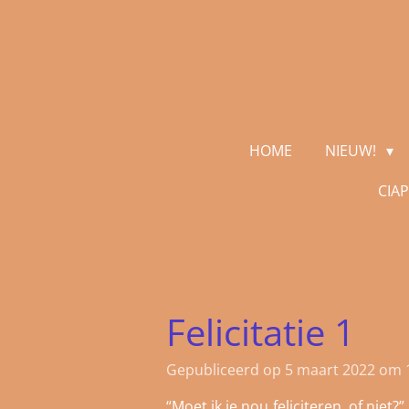
Ga
direct
naar
de
hoofdinhoud
HOME
NIEUW!
CIA
Felicitatie 1
Gepubliceerd op 5 maart 2022 om 
“Moet ik je nou feliciteren, of nie