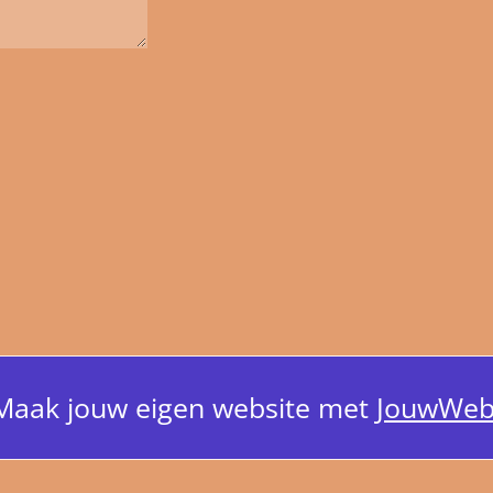
Maak jouw eigen website met
JouwWe