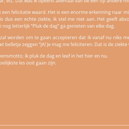
r, etc. Dat was ik opeens allemaal van de één op andere min
 een felicitatie waard. Het is een enorme erkenning naar mij
is dus een echte ziekte, ik stel me niet aan. Het geeft abs
nog letterlijk “Pluk de dag” ga genieten van elke dag.
zal worden om te gaan accepteren dat ik vanaf nu niks me
et belletje zeggen “JA! Je mag me feliciteren. Dat is de ziekt
ensmotto; ik pluk de dag en leef in het hier en nu.
ilijkste les ooit gaan zijn.