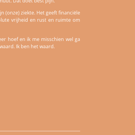
uut. Dat doet best pijn.
n (onze) ziekte. Het geeft financiële
olute vrijheid en rust en ruimte om
er hoef en ik me misschien wel ga
e waard. Ik ben het waard.