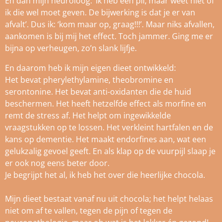
En dan mijn neuroloog: ‘Ik heb een pil, maar weet niet of
ik die wel moet geven. De bijwerking is dat je er van
afvalt’. Dus ik: ‘kom maar op, graag!!!’. Maar niks afvallen,
aankomen is bij mij het effect. Toch jammer. Ging me er
bijna op verheugen, zo’n slank lijfje.
En daarom heb ik mijn eigen dieet ontwikkeld:
Het bevat pherylethylamine, theobromine en
serontonine. Het bevat anti-oxidanten die de huid
beschermen. Het heeft hetzelfde effect als morfine en
remt de stress af. Het helpt om ingewikkelde
vraagstukken op te lossen. Het verkleint hartfalen en de
kans op dementie. Het maakt endorfines aan, wat een
gelukzalig gevoel geeft. En als klap op de vuurpijl slaap je
er ook nog eens beter door.
Je begrijpt het al, ik heb het over die heerlijke chocola.
Mijn dieet bestaat vanaf nu uit chocola; het helpt helaas
niet om af te vallen, tegen de pijn of tegen de